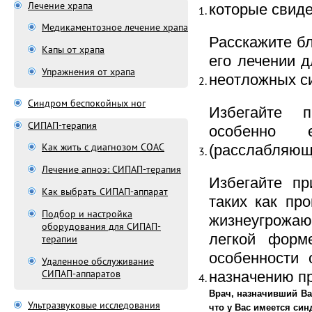
Лечение храпа
которые свиде
Медикаментозное лечение храпа
Расскажите б
Капы от храпа
его лечении д
Упражнения от храпа
неотложных с
Синдром беспокойных ног
Избегайте п
СИПАП-терапия
особенно 
Как жить с диагнозом СОАС
(расслабляющ
Лечение апноэ: СИПАП-терапия
Избегайте пр
Как выбрать СИПАП-аппарат
таких как пр
Подбор и настройка
жизнеугрожаю
оборудования для СИПАП-
легкой форм
терапии
особенности 
Удаленное обслуживание
СИПАП-аппаратов
назначению п
Врач, назначивший Ва
Ультразвуковые исследования
что у Вас имеется син