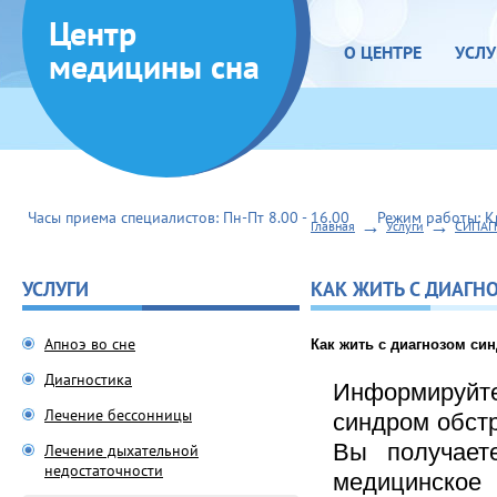
Центр
О ЦЕНТРЕ
УСЛУ
медицины сна
Часы приема специалистов: Пн-Пт 8.00 - 16.00
Режим работы: К
→
→
Главная
Услуги
СИПАП
УСЛУГИ
КАК ЖИТЬ С ДИАГН
Апноэ во сне
Как жить с диагнозом си
Диагностика
Информируйте 
Лечение бессонницы
синдром обстр
Вы получает
Лечение дыхательной
недостаточности
медицинское 