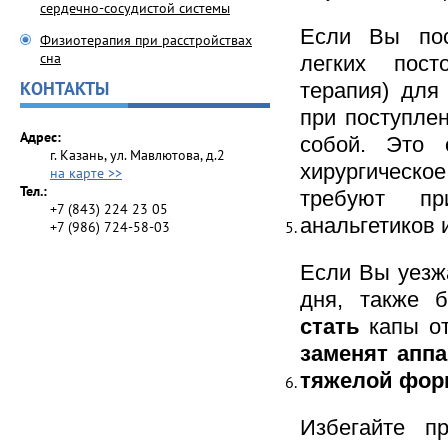
сердечно-сосудистой системы
Если Вы пос
Физиотерапия при расстройствах
сна
легких пос
КОНТАКТЫ
терапия) для
при поступле
Адрес:
собой. Это 
г. Казань, ул. Мавлютова, д.2
хирургическ
на карте >>
Тел.:
требуют пр
+7 (843) 224 23 05
анальгетиков 
+7 (986) 724-58-03
Если Вы уезжа
дня, также 
стать
капы о
заменят аппа
тяжелой форм
Избегайте п